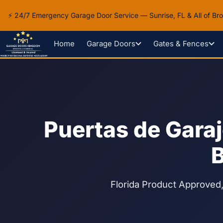
⚡ 24/7 Emergency Garage Door Service — Sunrise, FL & All of B
Home
Garage Doors
Gates & Fences
Inicio
Espanol
Puertas de Garaje Contra Huracanes (HVHZ) en Broward County
Puertas de Gara
Florida Product Approved,