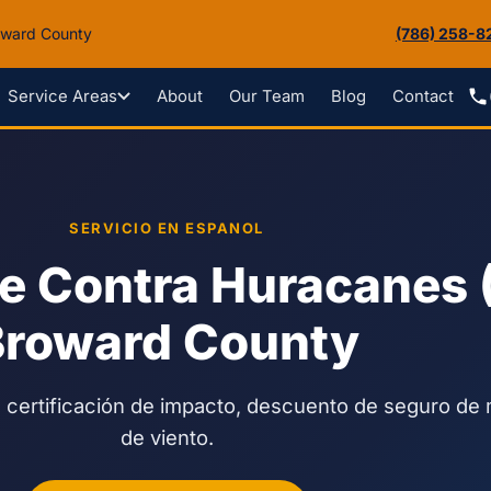
roward County
(786) 258-8
About
Our Team
Blog
Contact
Service Areas
SERVICIO EN ESPANOL
je Contra Huracanes
Broward County
 certificación de impacto, descuento de seguro de 
de viento.