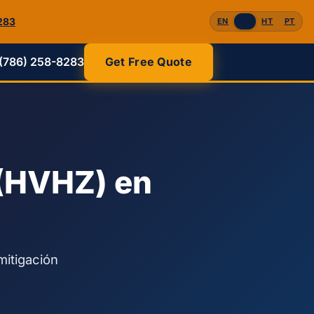
283
EN
ES
HT
PT
(786) 258-8283
Get Free Quote
 (HVHZ) en
mitigación