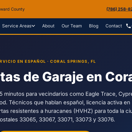
roward County
(786) 258-8
About
Our Team
Blog
Contact
Service Areas
RVICIO EN ESPAÑOL · CORAL SPRINGS, FL
as de Garaje en Cora
5 minutos para vecindarios como Eagle Trace, Cypr
. Técnicos que hablan español, licencia activa en l
tas resistentes a huracanes (HVHZ) para toda la c
ostales 33065, 33067, 33071, 33073 y 33076.