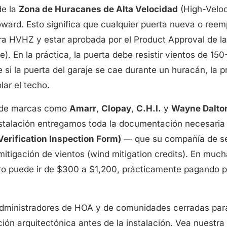
de la
Zona de Huracanes de Alta Velocidad
(High-Veloc
ard. Esto significa que cualquier puerta nueva o ree
ara HVHZ y estar aprobada por el Product Approval de la 
 En la práctica, la puerta debe resistir vientos de 15
 si la puerta del garaje se cae durante un huracán, la p
lar el techo.
 de marcas como
Amarr
,
Clopay
,
C.H.I.
y
Wayne Dalto
instalación entregamos toda la documentación necesari
Verification Inspection Form)
— que su compañía de se
mitigación de vientos (wind mitigation credits). En muc
uro puede ir de $300 a $1,200, prácticamente pagando p
dministradores de HOA y de comunidades cerradas para
ón arquitectónica antes de la instalación. Vea nuestra