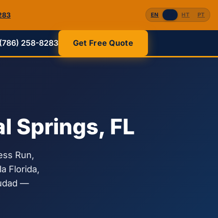
283
EN
ES
HT
PT
(786) 258-8283
Get Free Quote
l Springs, FL
ess Run,
a Florida,
iudad —