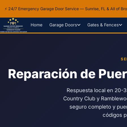
⚡ 24/7 Emergency Garage Door Service — Sunrise, FL & All of B
Home
Garage Doors
Gates & Fences
Inicio
Español
Coral Springs, FL
SE
Reparación de Puert
Respuesta local en 20-3
Country Club y Ramblewood
seguro completo y puer
códigos p