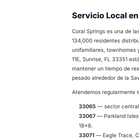
Servicio Local e
Coral Springs es una de l
134,000 residentes distri
unifamiliares, townhomes 
11E, Sunrise, FL 33351 est
mantener un tiempo de res
pesado alrededor de la Saw
Atendemos regularmente lo
33065
— sector central
33067
— Parkland Isles
18x8.
33071
— Eagle Trace, Cy