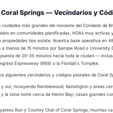
n Coral Springs — Vecindarios y Cód
as ciudades más grandes del noroeste del Condado de 
buidos en comunidades planificadas, HOAs muy activas
y propiedades tipo estate. Nuestra base operativa en 
á a menos de 15 minutos por Sample Road o University D
puesta de 20-35 minutos hacia toda la ciudad — incluso
grass Expressway (869) o la Florida\'s Turnpike.
s siguientes vecindarios y códigos postales de Coral S
 y sur, incluyendo Ramblewood, Kensington y áreas cer
 y la zona norte cerca de Heron Bay; casas grandes co
press Run y Country Club of Coral Springs; muchas cas