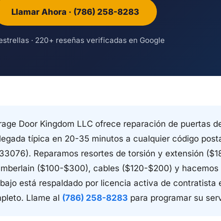
Llamar Ahora · (786) 258-8283
estrellas · 220+ reseñas verificadas en Google
age Door Kingdom LLC ofrece reparación de puertas de
llegada típica en 20-35 minutos a cualquier código post
33076). Reparamos resortes de torsión y extensión ($
hamberlain ($100-$300), cables ($120-$200) y hacemos
bajo está respaldado por licencia activa de contratista 
pleto. Llame al
(786) 258-8283
para programar su ser