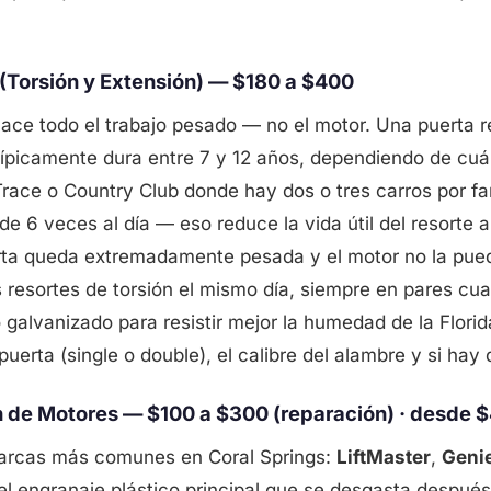
(Torsión y Extensión) — $180 a $400
 hace todo el trabajo pesado — no el motor. Una puerta r
 típicamente dura entre 7 y 12 años, dependiendo de cuá
Trace o Country Club donde hay dos o tres carros por fam
e 6 veces al día — eso reduce la vida útil del resorte a
erta queda extremadamente pesada y el motor no la puede
esortes de torsión el mismo día, siempre en pares cu
 galvanizado para resistir mejor la humedad de la Flori
uerta (single o double), el calibre del alambre y si hay
n de Motores — $100 a $300 (reparación) · desde $
marcas más comunes en Coral Springs:
LiftMaster
,
Geni
el engranaje plástico principal que se desgasta después