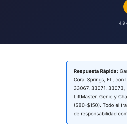
4.9 
Respuesta Rápida:
Gar
Coral Springs, FL, con 
33067, 33071, 33073, 
LiftMaster, Genie y C
($80-$150). Todo el tra
de responsabilidad com