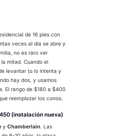
esidencial de 16 pies con
ntas veces al día se abre y
ilia, no es raro ver
 la mitad. Cuando el
 levantar (o lo intenta y
ando hay dos, y usamos
da. El rango de $180 a $400
 que reemplazar los conos.
450 (instalación nueva)
e
y
Chamberlain
. Las
 de 8-10 años, la placa